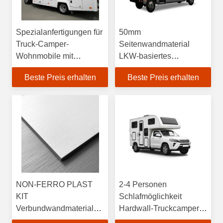
Spezialanfertigungen für
50mm
Truck-Camper-
Seitenwandmaterial
Wohnmobile mit
LKW-basiertes
CFRT/GFK XPS GFK
Wohnmobil Optionaler
Beste Preis erhalten
Beste Preis erhalten
Seitenwänden und
Alkoven zum Vorteil
optionalen Aluminium-
Isolationsklappen
NON-FERRO PLAST
2-4 Personen
KIT
Schlafmöglichkeit
Verbundwandmaterial
Hardwall-Truckcamper
für Wohnmobile,
mit 50mm