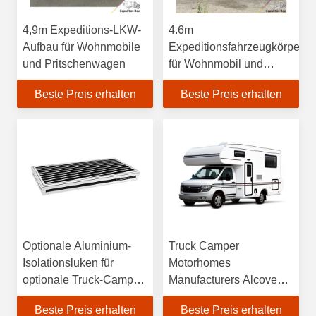
4,9m Expeditions-LKW-
4.6m
Aufbau für Wohnmobile
Expeditionsfahrzeugkörper
und Pritschenwagen
für Wohnmobil und
Flachbettfahrzeuge
Beste Preis erhalten
Beste Preis erhalten
Optionale Aluminium-
Truck Camper
Isolationsluken für
Motorhomes
optionale Truck-Camper-
Manufacturers Alcove
Motorhomes mit Alkoven
Optional and Optional
Beste Preis erhalten
Beste Preis erhalten
und optionaler
Air Conditioning for