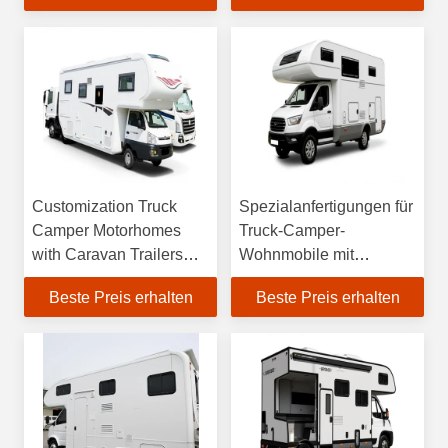
Klimaanlage
Performance
Customization Truck
Spezialanfertigungen für
Camper Motorhomes
Truck-Camper-
with Caravan Trailers
Wohnmobile mit
and Alcove Optional
optionaler Alkoven und
Beste Preis erhalten
Beste Preis erhalten
Individualisierung