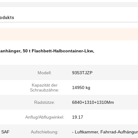
rodukts
uganhänger
,
50 t Flachbett-Halbcontainer-Lkw
,
Modell:
9353TJZP
Kapazität der
14950 kg
Schraubzähne:
Radstütze:
6840+1310+1310Mm
Anflug/Abflugwinkel:
19.17
W SAF
Aufschiebung:
- Luftkammer, Fahrrad-Aufhängu