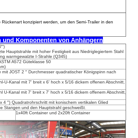
 Rückenart konzipiert werden, um den Semi-Trailer in den
on und Komponenten von Anhängern
7")
te Hauptstrahle mit hoher Festigkeit aus Niedriglegiertem Stahl
ung warmgewalzte I-Strahle (Q345)
 ASTM A572 Güteklasse 50
mm)
te mit JOST 2 ′′ Durchmesser quadratischer Königspinn nach
-U-Kanal mit 7' breit x 6' hoch x 5/16 dickem offenen Abschnitt,
 U-Kanal mit 7' breit x 7' hoch x 5/16 dickem offenem Abschnitt,
x 4 ′′) Quadratrohrschritt mit konischem vertikalen Glied
die Stangen und den Hauptstrahl geschweißt.
1x40ft Container und 2x20ft Container