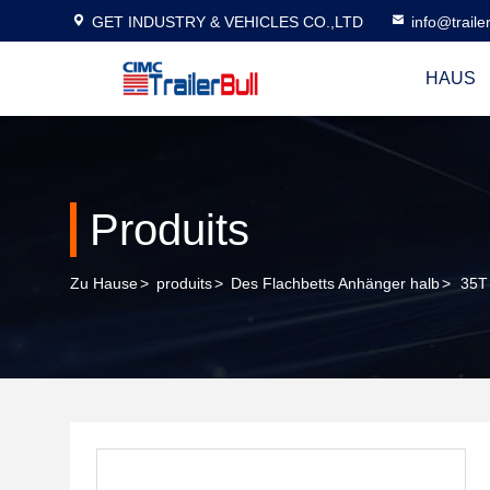
GET INDUSTRY & VEHICLES CO.,LTD
info@traile
HAUS
Produits
Zu Hause
>
produits
>
Des Flachbetts Anhänger halb
>
35T