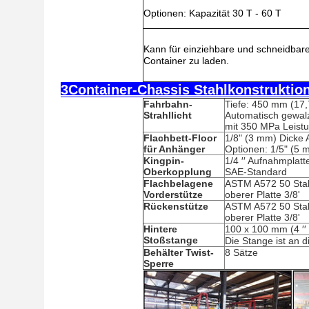
Optionen: Kapazität 30 T - 60 T
Kann für einziehbare und schneidbare
Container zu laden.
3Container-Chassis Stahlkonstrukti
Fahrbahn-
Tiefe: 450 mm (17,
Strahllicht
Automatisch gewalz
mit 350 MPa Leist
Flachbett-Floor
1/8" (3 mm) Dicke
für Anhänger
Optionen: 1/5" (5 
Kingpin-
1/4 ′′ Aufnahmplat
Oberkopplung
SAE-Standard
Flachbelagene
ASTM A572 50 Stahl
Vorderstütze
oberer Platte 3/8'
Rückenstütze
ASTM A572 50 Stahl
oberer Platte 3/8'
Hintere
100 x 100 mm (4 ′′ 
Stoßstange
Die Stange ist an 
Behälter Twist-
8 Sätze
Sperre