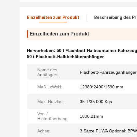
Einzelheiten zum Produkt
Beschreibung des P
Einzelheiten zum Produkt
Hervorheben:
50 t Flachbett-Halbcontainer-Fahrze
50 t Flachbett-Halbbehälteranhänger
Name des
Flachbett-Fahrzeuganhänger
Anhängers:
Maß LxWxH:
12380*2490*1590 mm
Max. Nutzlast:
35 T/35.000 Kgs
Vor- /
1800.21mm
Hinterüberhang:
Achse:
3 Sätze FUWA Optional: BP