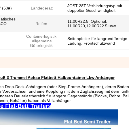
JOST 28T Verbindungstyp mit
" (50#)
Landegerät:
doppelter Geschwindigkeit
matisches
11.00R22.5, Optional:
BCO
Reifen:
11.00R20,12.00R22.5 usw.
Containerlogistik,
Seitenpfeiler für langrundförmige
allgemeine
Ladung, Frontschutzwand
Güterlogistik:
Fuß 3 Trommel Achse Flatbett Halbcontainer Lkw Anhänger
t von Drop-Deck-Anhängern (oder Step-Frame-Anhängern), deren Boden
keine Vorderachsen und eine Kopplung mit dem Zugfahrzeug mit dem fünf
ängeren Dauerlastbereich für längere Gegenstände (Blöcke, Rohre, Bal
nen, Behälter) haben als Vollanhänger.
 Flat-Bett Trailers