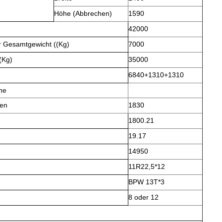
Höhe (Abbrechen)
1590
42000
r Gesamtgewicht ((Kg)
7000
(Kg)
35000
6840+1310+1310
ne
ten
1830
1800.21
19.17
14950
11R22,5*12
BPW 13T*3
8 oder 12