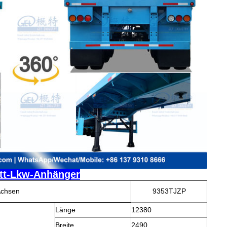
ett-Lkw-Anhänger
Achsen
9353TJZP
Länge
12380
Breite
2490